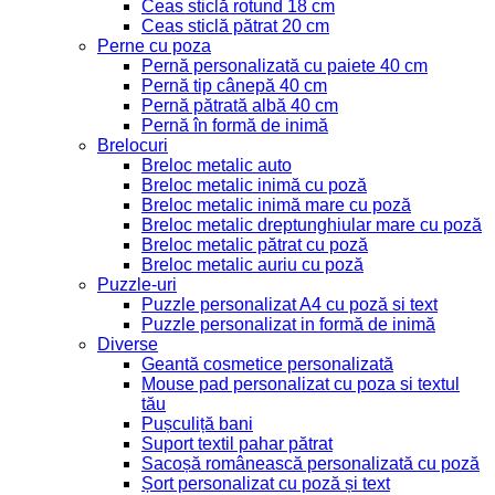
Ceas sticlă rotund 18 cm
Ceas sticlă pătrat 20 cm
Perne cu poza
Pernă personalizată cu paiete 40 cm
Pernă tip cânepă 40 cm
Pernă pătrată albă 40 cm
Pernă în formă de inimă
Brelocuri
Breloc metalic auto
Breloc metalic inimă cu poză
Breloc metalic inimă mare cu poză
Breloc metalic dreptunghiular mare cu poză
Breloc metalic pătrat cu poză
Breloc metalic auriu cu poză
Puzzle-uri
Puzzle personalizat A4 cu poză si text
Puzzle personalizat in formă de inimă
Diverse
Geantă cosmetice personalizată
Mouse pad personalizat cu poza si textul
tău
Pușculiță bani
Suport textil pahar pătrat
Sacoșă românească personalizată cu poză
Șort personalizat cu poză și text