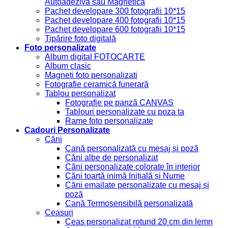
Autoadeziva sau Magnetica
Pachet developare 300 fotografii 10*15
Pachet developare 400 fotografii 10*15
Pachet developare 600 fotografii 10*15
Tipărire foto digitală
Foto personalizate
Album digital FOTOCARTE
Album clasic
Magneti foto personalizati
Fotografie ceramică funerară
Tablou personalizat
Fotografie pe panză CANVAS
Tablouri personalizate cu poza ta
Rame foto personalizate
Cadouri Personalizate
Căni
Cană personalizată cu mesaj și poză
Căni albe de personalizat
Căni personalizate colorate în interior
Căni toartă inimă Inițială și Nume
Căni emailate personalizate cu mesaj și
poză
Cană Termosensibilă personalizată
Ceasuri
Ceas personalizat rotund 20 cm din lemn