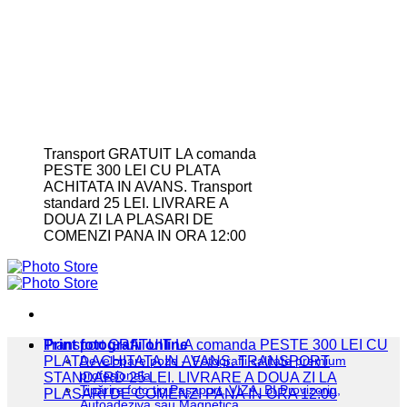
Transport GRATUIT LA comanda
PESTE 300 LEI CU PLATA
ACHITATA IN AVANS. Transport
standard 25 LEI. LIVRARE A
DOUA ZI LA PLASARI DE
COMENZI PANA IN ORA 12:00
Print fotografii online
Transport GRATUIT LA comanda PESTE 300 LEI CU
PLATA ACHITATA IN AVANS. TRANSPORT
Developare poze – Fotografii calitate premium
profesionala
STANDARD 25 LEI. LIVRARE A DOUA ZI LA
Tipărire foto tip Pașaport, VIZA, BI Provizoriu,
PLASARI DE COMENZI PANA IN ORA 12:00
Autoadeziva sau Magnetica