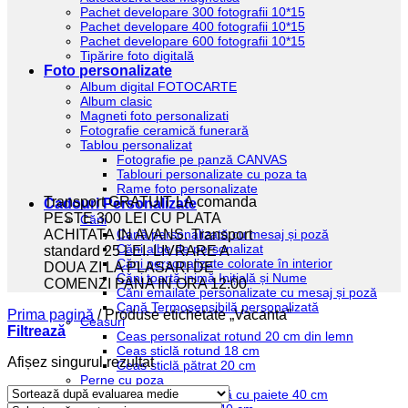
Pachet developare 300 fotografii 10*15
Pachet developare 400 fotografii 10*15
Pachet developare 600 fotografii 10*15
Tipărire foto digitală
Foto personalizate
Album digital FOTOCARTE
Album clasic
Magneti foto personalizati
Fotografie ceramică funerară
Tablou personalizat
Fotografie pe panză CANVAS
Tablouri personalizate cu poza ta
Rame foto personalizate
Transport GRATUIT LA comanda
Cadouri Personalizate
PESTE 300 LEI CU PLATA
Căni
Cană personalizată cu mesaj și poză
ACHITATA IN AVANS. Transport
Căni albe de personalizat
standard 25 LEI. LIVRARE A
Căni personalizate colorate în interior
DOUA ZI LA PLASARI DE
Căni toartă inimă Inițială și Nume
COMENZI PANA IN ORA 12:00
Căni emailate personalizate cu mesaj și poză
Cană Termosensibilă personalizată
Prima pagină
/
Produse etichetate „Vacanta”
Ceasuri
Filtrează
Ceas personalizat rotund 20 cm din lemn
Ceas sticlă rotund 18 cm
Afișez singurul rezultat
Ceas sticlă pătrat 20 cm
Perne cu poza
Pernă personalizată cu paiete 40 cm