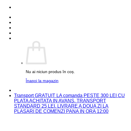
Skip
PARTENER FUJIFILM
to
Detalii cont
content
Comenzi
Contact
Autentificare
Coș /
0.00
lei
0
Nu ai niciun produs în coș.
Înapoi la magazin
PARTENER FUJIFILM
Transport GRATUIT LA comanda PESTE 300 LEI CU
PLATA ACHITATA IN AVANS. TRANSPORT
STANDARD 25 LEI. LIVRARE A DOUA ZI LA
PLASARI DE COMENZI PANA IN ORA 12:00