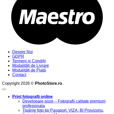
Despre Noi
GDPR
Termeni și Condiții
Modalități de Livrare
Modalități de Plată
Contact
Copyright 2026 ©
PhotoStore.ro
.
Print fotografii online
Developare poze – Fotografii calitate premium
profesionala
Tipărire foto tip Pașaport, VIZA, BI Provizoriu,