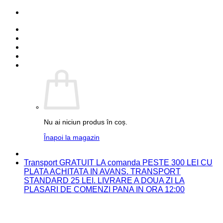
Skip
PARTENER FUJIFILM
to
Detalii cont
content
Comenzi
Contact
Autentificare
Coș /
0.00
lei
0
Nu ai niciun produs în coș.
Înapoi la magazin
PARTENER FUJIFILM
Transport GRATUIT LA comanda PESTE 300 LEI CU
PLATA ACHITATA IN AVANS. TRANSPORT
STANDARD 25 LEI. LIVRARE A DOUA ZI LA
PLASARI DE COMENZI PANA IN ORA 12:00