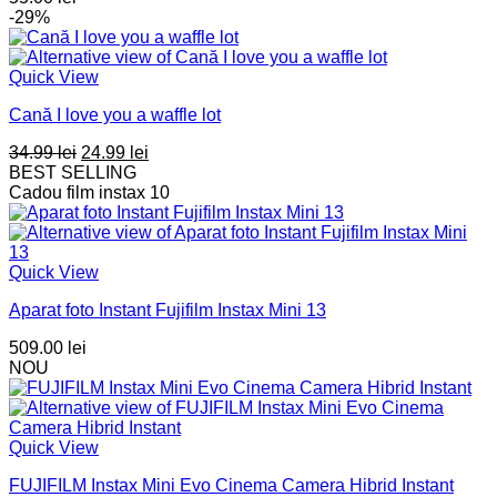
-29%
Quick View
Cană I love you a waffle lot
Prețul
Prețul
34.99
lei
24.99
lei
inițial
curent
BEST SELLING
a
este:
Cadou film instax 10
fost:
24.99 lei.
34.99 lei.
Quick View
Aparat foto Instant Fujifilm Instax Mini 13
509.00
lei
NOU
Quick View
FUJIFILM Instax Mini Evo Cinema Camera Hibrid Instant