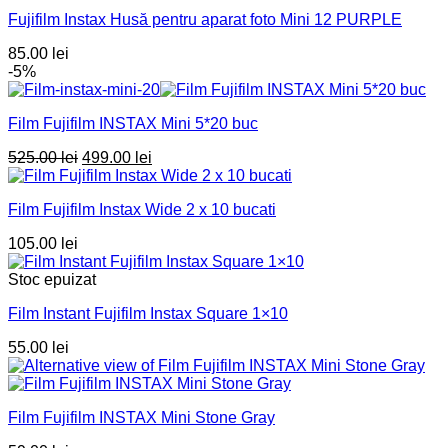
Fujifilm Instax Husă pentru aparat foto Mini 12 PURPLE
85.00
lei
-5%
Film Fujifilm INSTAX Mini 5*20 buc
Prețul
Prețul
525.00
lei
499.00
lei
inițial
curent
a
este:
Film Fujifilm Instax Wide 2 x 10 bucati
fost:
499.00 lei.
525.00 lei.
105.00
lei
Stoc epuizat
Film Instant Fujifilm Instax Square 1×10
55.00
lei
Film Fujifilm INSTAX Mini Stone Gray