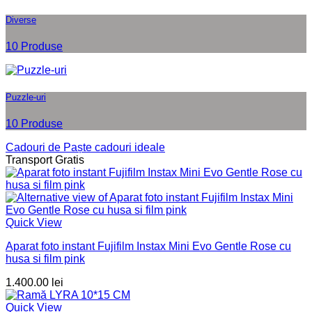
Diverse
10 Produse
Puzzle-uri
10 Produse
Cadouri de Paște
cadouri ideale
Transport Gratis
Quick View
Aparat foto instant Fujifilm Instax Mini Evo Gentle Rose cu
husa si film pink
1.400.00
lei
Quick View