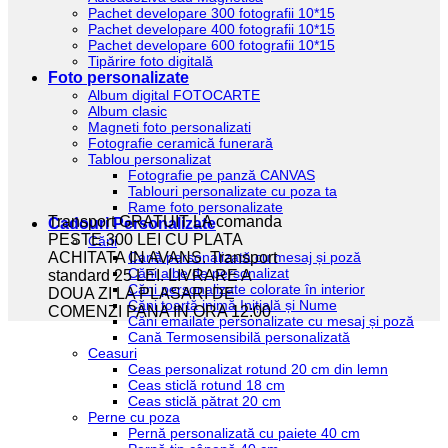
Pachet developare 300 fotografii 10*15
Pachet developare 400 fotografii 10*15
Pachet developare 600 fotografii 10*15
Tipărire foto digitală
Foto personalizate
Album digital FOTOCARTE
Album clasic
Magneti foto personalizati
Fotografie ceramică funerară
Tablou personalizat
Fotografie pe panză CANVAS
Tablouri personalizate cu poza ta
Rame foto personalizate
Transport GRATUIT LA comanda
Cadouri Personalizate
PESTE 300 LEI CU PLATA
Căni
Cană personalizată cu mesaj și poză
ACHITATA IN AVANS. Transport
Căni albe de personalizat
standard 25 LEI. LIVRARE A
Căni personalizate colorate în interior
DOUA ZI LA PLASARI DE
Căni toartă inimă Inițială și Nume
COMENZI PANA IN ORA 12:00
Căni emailate personalizate cu mesaj și poză
Cană Termosensibilă personalizată
Ceasuri
Ceas personalizat rotund 20 cm din lemn
Ceas sticlă rotund 18 cm
Ceas sticlă pătrat 20 cm
Perne cu poza
Pernă personalizată cu paiete 40 cm