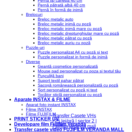
Pernă tip cânepă 40 cm
Pernă pătrată albă 40 cm
Pernă în formă de inimă
Brelocuri
Breloc metalic auto
Breloc metalic inimă cu poză
Breloc metalic inimă mare cu poză
Breloc metalic dreptunghiular mare cu poză
Breloc metalic pătrat cu poză
Breloc metalic auriu cu poză
Puzzle-uri
Puzzle personalizat A4 cu poză si text
Puzzle personalizat in formă de inimă
Diverse
Geantă cosmetice personalizată
Mouse pad personalizat cu poza si textul tău
Pușculiță bani
Suport textil pahar pătrat
Sacoșă românească personalizată cu poză
Șort personalizat cu poză și text
Tocător sticlă personalizat cu poză
Aparate INSTAX & FILME
Aparat foto instant INSTAX
Filme INSTAX
Filme FUJIFILM
Transfer Casete VHs
PRINT STICKER UV
| 25 lei/oră | sector 2 |
Developare film Fujifilm Veranda
Fujifilm veranda mall
Transfer casete video FUJIFILM VERANDA MALL