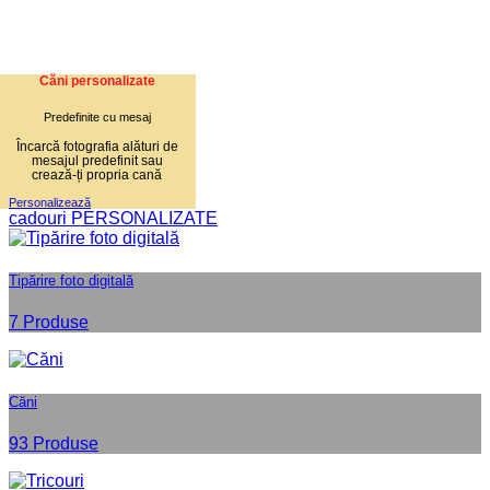
Căni personalizate
Predefinite cu mesaj
Încarcă fotografia alături de
mesajul predefinit sau
crează-ți propria cană
Personalizează
cadouri PERSONALIZATE
Tipărire foto digitală
7 Produse
Căni
93 Produse