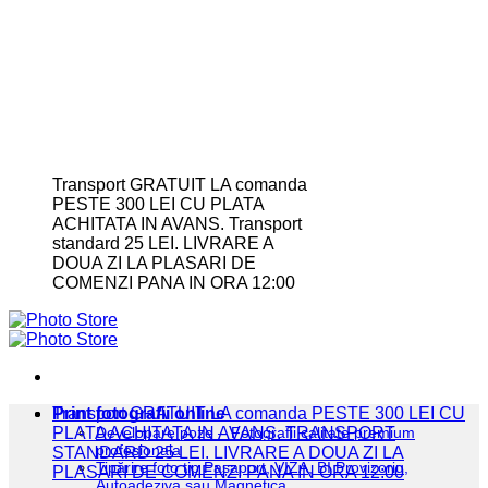
Transport GRATUIT LA comanda
PESTE 300 LEI CU PLATA
ACHITATA IN AVANS. Transport
standard 25 LEI. LIVRARE A
DOUA ZI LA PLASARI DE
COMENZI PANA IN ORA 12:00
Print fotografii online
Transport GRATUIT LA comanda PESTE 300 LEI CU
PLATA ACHITATA IN AVANS. TRANSPORT
Developare poze – Fotografii calitate premium
profesionala
STANDARD 25 LEI. LIVRARE A DOUA ZI LA
Tipărire foto tip Pașaport, VIZA, BI Provizoriu,
PLASARI DE COMENZI PANA IN ORA 12:00
Autoadeziva sau Magnetica