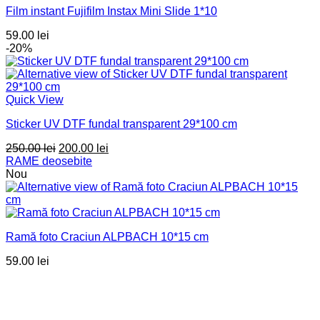
Film instant Fujifilm Instax Mini Slide 1*10
59.00
lei
-20%
Quick View
Sticker UV DTF fundal transparent 29*100 cm
Prețul
Prețul
250.00
lei
200.00
lei
inițial
curent
RAME deosebite
a
este:
Nou
fost:
200.00 lei.
250.00 lei.
Ramă foto Craciun ALPBACH 10*15 cm
59.00
lei