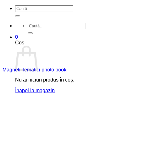
Caută
după:
Caută
după:
0
Coș
Magneti Tematici photo book
Nu ai niciun produs în coș.
Înapoi la magazin