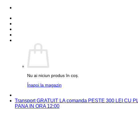
Skip
PARTENER FUJIFILM
to
Detalii cont
content
Comenzi
Contact
Autentificare
Coș /
0.00
lei
0
Nu ai niciun produs în coș.
Înapoi la magazin
PARTENER FUJIFILM
Transport GRATUIT LA comanda PESTE 300 LEI CU
PANA IN ORA 12:00