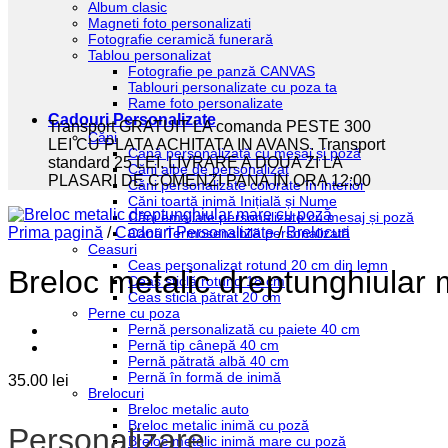
Album clasic
Magneti foto personalizati
Fotografie ceramică funerară
Tablou personalizat
Fotografie pe panză CANVAS
Tablouri personalizate cu poza ta
Rame foto personalizate
Cadouri Personalizate
Transport GRATUIT LA comanda PESTE 300
Căni
LEI CU PLATA ACHITATA IN AVANS. Transport
Cană personalizată cu mesaj și poză
standard 25 LEI. LIVRARE A DOUA ZI LA
Căni albe de personalizat
PLASARI DE COMENZI PANA IN ORA 12:00
Căni personalizate colorate în interior
Căni toartă inimă Inițială și Nume
Căni emailate personalizate cu mesaj și poză
Prima pagină
/
Cadouri Personalizate
/
Brelocuri
Cană Termosensibilă personalizată
Ceasuri
Ceas personalizat rotund 20 cm din lemn
Breloc metalic dreptunghiular
Ceas sticlă rotund 18 cm
Ceas sticlă pătrat 20 cm
Perne cu poza
Pernă personalizată cu paiete 40 cm
Pernă tip cânepă 40 cm
Pernă pătrată albă 40 cm
Pernă în formă de inimă
35.00
lei
Brelocuri
Breloc metalic auto
Breloc metalic inimă cu poză
Personalizare
Breloc metalic inimă mare cu poză