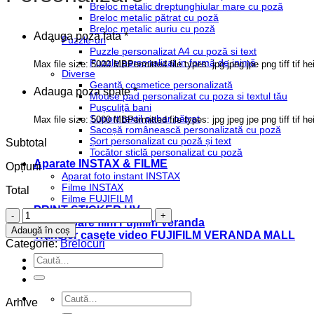
Breloc metalic dreptunghiular mare cu poză
Breloc metalic pătrat cu poză
Breloc metalic auriu cu poză
Adauga poza fata
*
Puzzle-uri
Puzzle personalizat A4 cu poză si text
Puzzle personalizat in formă de inimă
Max file size: 5000 MB
Permitted file types: jpg jpeg jpe png tiff tif he
Diverse
Geantă cosmetice personalizată
Adauga poza spate
*
Mouse pad personalizat cu poza si textul tău
Pușculiță bani
Suport textil pahar pătrat
Max file size: 5000 MB
Permitted file types: jpg jpeg jpe png tiff tif he
Sacoșă românească personalizată cu poză
Șort personalizat cu poză și text
Subtotal
Tocător sticlă personalizat cu poză
Aparate INSTAX & FILME
Opțiuni
Aparat foto instant INSTAX
Filme INSTAX
Total
Filme FUJIFILM
PRINT STICKER UV
Cantitate
Developare film Fujifilm Veranda
Breloc
Adaugă în coș
Transfer casete video FUJIFILM VERANDA MALL
metalic
Categorie:
Brelocuri
dreptunghiular
Caută
mare
după:
cu
poză
Caută
Arhive
după: