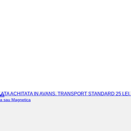
 PLATA ACHITATA IN AVANS. TRANSPORT STANDARD 25 LEI
ala
iva sau Magnetica