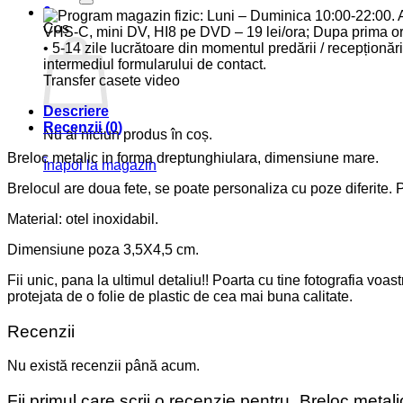
0
Coș
Transfer casete video
Descriere
Recenzii (0)
Nu ai niciun produs în coș.
Breloc metalic in forma dreptunghiulara, dimensiune mare.
Înapoi la magazin
Brelocul are doua fete, se poate personaliza cu poze diferite. P
Material: otel inoxidabil.
Dimensiune poza 3,5X4,5 cm.
Fii unic, pana la ultimul detaliu!! Poarta cu tine fotografia voa
protejata de o folie de plastic de cea mai buna calitate.
Recenzii
Nu există recenzii până acum.
Fii primul care scrii o recenzie pentru „Breloc meta