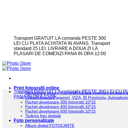
Transport GRATUIT LA comanda PESTE 300
LEI CU PLATA ACHITATA IN AVANS. Transport
standard 25 LEI. LIVRARE A DOUA ZI LA
PLASARI DE COMENZI PANA IN ORA 12:00
Print fotografii online
Transport GRATUIT LA comanda PESTE 300 LEI CU
Developare poze – Fotografii calitate premium profesion
PANA IN ORA 12:00
Tipărire foto tip Pașaport, VIZA, BI Provizoriu, Autoadez
Pachet developare 300 fotografii 10*15
Pachet developare 400 fotografii 10*15
Pachet developare 600 fotografii 10*15
Tipărire foto digitală
Foto personalizate
Album digital FOTOCARTE