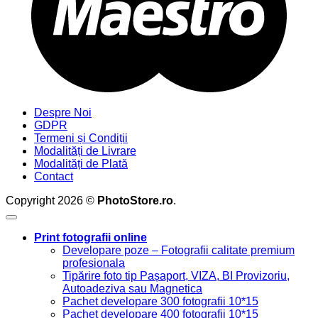
Despre Noi
GDPR
Termeni și Condiții
Modalități de Livrare
Modalități de Plată
Contact
Copyright 2026 ©
PhotoStore.ro
.
Print fotografii online
Developare poze – Fotografii calitate premium
profesionala
Tipărire foto tip Pașaport, VIZA, BI Provizoriu,
Autoadeziva sau Magnetica
Pachet developare 300 fotografii 10*15
Pachet developare 400 fotografii 10*15