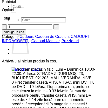
Subtotal
Caută
Opțiuni
după:
Total
Caută
după:
Cantitate
0
Puzzle
Adaugă în coș
Coș
personalizat
Categorii:
Cadouri
,
Cadouri de Craciun
,
CADOURI
A4
ÎNDRĂGOSTIȚI
,
Cadouri Martisor
,
Puzzle-uri
cu
poză
si
text
Nu ai niciun produs în coș.
Arhive
Înapoi la magazin