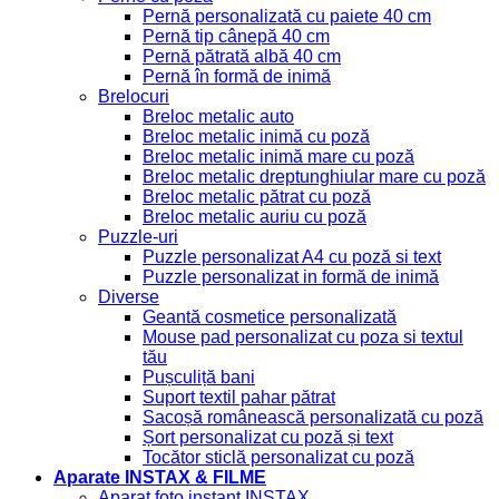
Pernă personalizată cu paiete 40 cm
Pernă tip cânepă 40 cm
Pernă pătrată albă 40 cm
Pernă în formă de inimă
Brelocuri
Breloc metalic auto
Breloc metalic inimă cu poză
Breloc metalic inimă mare cu poză
Breloc metalic dreptunghiular mare cu poză
Breloc metalic pătrat cu poză
Breloc metalic auriu cu poză
Puzzle-uri
Puzzle personalizat A4 cu poză si text
Puzzle personalizat in formă de inimă
Diverse
Geantă cosmetice personalizată
Mouse pad personalizat cu poza si textul
tău
Pușculiță bani
Suport textil pahar pătrat
Sacoșă românească personalizată cu poză
Șort personalizat cu poză și text
Tocător sticlă personalizat cu poză
Aparate INSTAX & FILME
Aparat foto instant INSTAX