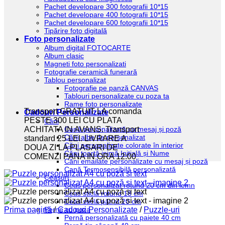
Pachet developare 300 fotografii 10*15
Pachet developare 400 fotografii 10*15
Pachet developare 600 fotografii 10*15
Tipărire foto digitală
Foto personalizate
Album digital FOTOCARTE
Album clasic
Magneti foto personalizati
Fotografie ceramică funerară
Tablou personalizat
Fotografie pe panză CANVAS
Tablouri personalizate cu poza ta
Rame foto personalizate
Transport GRATUIT LA comanda
Cadouri Personalizate
PESTE 300 LEI CU PLATA
Căni
Cană personalizată cu mesaj și poză
ACHITATA IN AVANS. Transport
Căni albe de personalizat
standard 25 LEI. LIVRARE A
Căni personalizate colorate în interior
DOUA ZI LA PLASARI DE
Căni toartă inimă Inițială și Nume
COMENZI PANA IN ORA 12:00
Căni emailate personalizate cu mesaj și poză
Cană Termosensibilă personalizată
Ceasuri
Ceas personalizat rotund 20 cm din lemn
Ceas sticlă rotund 18 cm
Ceas sticlă pătrat 20 cm
Perne cu poza
Prima pagină
/
Cadouri Personalizate
/
Puzzle-uri
Pernă personalizată cu paiete 40 cm