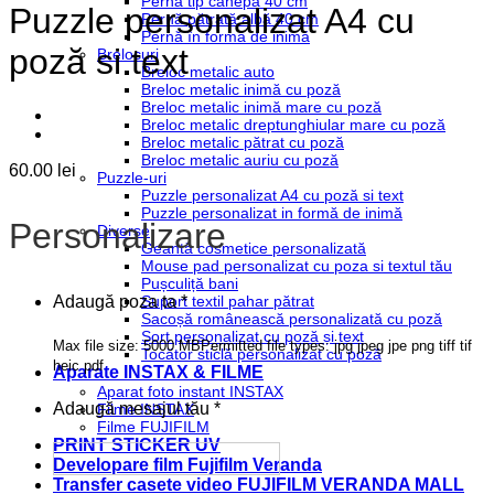
Pernă tip cânepă 40 cm
Puzzle personalizat A4 cu
Pernă pătrată albă 40 cm
Pernă în formă de inimă
poză si text
Brelocuri
Breloc metalic auto
Breloc metalic inimă cu poză
Breloc metalic inimă mare cu poză
Breloc metalic dreptunghiular mare cu poză
Breloc metalic pătrat cu poză
Breloc metalic auriu cu poză
60.00
lei
Puzzle-uri
Puzzle personalizat A4 cu poză si text
Puzzle personalizat in formă de inimă
Personalizare
Diverse
Geantă cosmetice personalizată
Mouse pad personalizat cu poza si textul tău
Pușculiță bani
Suport textil pahar pătrat
Adaugă poza ta
*
Sacoșă românească personalizată cu poză
Șort personalizat cu poză și text
Max file size: 5000 MB
Permitted file types: jpg jpeg jpe png tiff tif
Tocător sticlă personalizat cu poză
heic pdf
Aparate INSTAX & FILME
Aparat foto instant INSTAX
Adaugă mesajul tău
*
Filme INSTAX
Filme FUJIFILM
PRINT STICKER UV
Developare film Fujifilm Veranda
Transfer casete video FUJIFILM VERANDA MALL