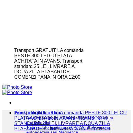
Transport GRATUIT LA comanda
PESTE 300 LEI CU PLATA
ACHITATA IN AVANS. Transport
standard 25 LEI. LIVRARE A
DOUA ZI LA PLASARI DE
COMENZI PANA IN ORA 12:00
Print fotografii online
Transport GRATUIT LA comanda PESTE 300 LEI CU
PLATA ACHITATA IN AVANS. TRANSPORT
Developare poze – Fotografii calitate premium
profesionala
STANDARD 25 LEI. LIVRARE A DOUA ZI LA
Tipărire foto tip Pașaport, VIZA, BI Provizoriu,
PLASARI DE COMENZI PANA IN ORA 12:00
Autoadeziva sau Magnetica