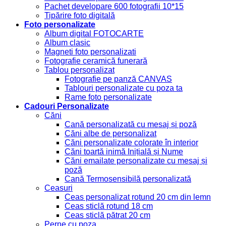
Pachet developare 600 fotografii 10*15
Tipărire foto digitală
Foto personalizate
Album digital FOTOCARTE
Album clasic
Magneti foto personalizati
Fotografie ceramică funerară
Tablou personalizat
Fotografie pe panză CANVAS
Tablouri personalizate cu poza ta
Rame foto personalizate
Cadouri Personalizate
Căni
Cană personalizată cu mesaj și poză
Căni albe de personalizat
Căni personalizate colorate în interior
Căni toartă inimă Inițială și Nume
Căni emailate personalizate cu mesaj și
poză
Cană Termosensibilă personalizată
Ceasuri
Ceas personalizat rotund 20 cm din lemn
Ceas sticlă rotund 18 cm
Ceas sticlă pătrat 20 cm
Perne cu poza