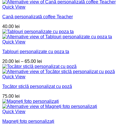
Quick View
Cană personalizată coffee Teacher
40.00
lei
Quick View
Tablouri personalizate cu poza ta
Interval
20.00
lei
–
65.00
lei
de
prețuri:
20.00 lei
Quick View
până
Tocător sticlă personalizat cu poză
la
65.00 lei
75.00
lei
Quick View
Magneți foto personalizați