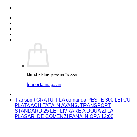
Skip
PARTENER FUJIFILM
to
Detalii cont
content
Comenzi
Contact
Autentificare
Coș /
0.00
lei
0
Nu ai niciun produs în coș.
Înapoi la magazin
PARTENER FUJIFILM
Transport GRATUIT LA comanda PESTE 300 LEI CU
PLATA ACHITATA IN AVANS. TRANSPORT
STANDARD 25 LEI. LIVRARE A DOUA ZI LA
PLASARI DE COMENZI PANA IN ORA 12:00