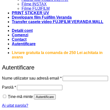
Filme INSTAX
Filme FUJIFILM
PRINT STICKER UV
Developare film Fujifilm Veranda
Transfer casete video FUJIFILM VERANDA MALL
Detalii cont
Comenzi
Contact
Autentificare
Livrare gratuita la comanda de 250 Lei achitata in
avans
Autentificare
Obligatoriu
Nume utilizator sau adresă email
*
Obligatoriu
Parolă
*
Ține-mă minte
Autentificare
Ai uitat parola?