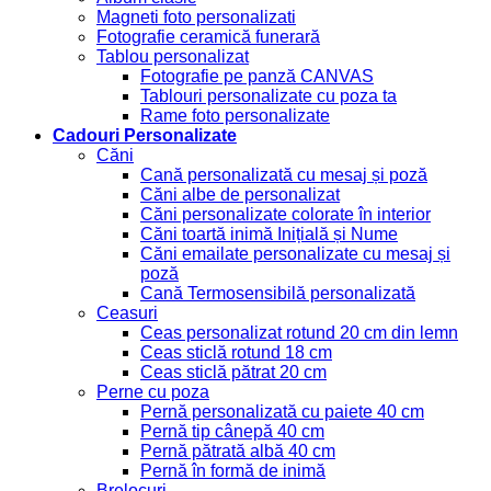
Magneti foto personalizati
Fotografie ceramică funerară
Tablou personalizat
Fotografie pe panză CANVAS
Tablouri personalizate cu poza ta
Rame foto personalizate
Cadouri Personalizate
Căni
Cană personalizată cu mesaj și poză
Căni albe de personalizat
Căni personalizate colorate în interior
Căni toartă inimă Inițială și Nume
Căni emailate personalizate cu mesaj și
poză
Cană Termosensibilă personalizată
Ceasuri
Ceas personalizat rotund 20 cm din lemn
Ceas sticlă rotund 18 cm
Ceas sticlă pătrat 20 cm
Perne cu poza
Pernă personalizată cu paiete 40 cm
Pernă tip cânepă 40 cm
Pernă pătrată albă 40 cm
Pernă în formă de inimă
Brelocuri