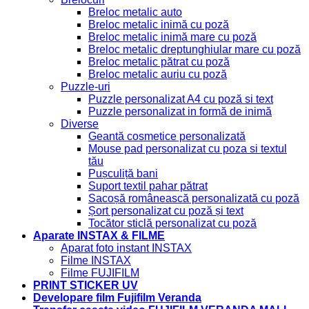
Breloc metalic auto
Breloc metalic inimă cu poză
Breloc metalic inimă mare cu poză
Breloc metalic dreptunghiular mare cu poză
Breloc metalic pătrat cu poză
Breloc metalic auriu cu poză
Puzzle-uri
Puzzle personalizat A4 cu poză si text
Puzzle personalizat in formă de inimă
Diverse
Geantă cosmetice personalizată
Mouse pad personalizat cu poza si textul
tău
Pușculiță bani
Suport textil pahar pătrat
Sacoșă românească personalizată cu poză
Șort personalizat cu poză și text
Tocător sticlă personalizat cu poză
Aparate INSTAX & FILME
Aparat foto instant INSTAX
Filme INSTAX
Filme FUJIFILM
PRINT STICKER UV
Developare film Fujifilm Veranda