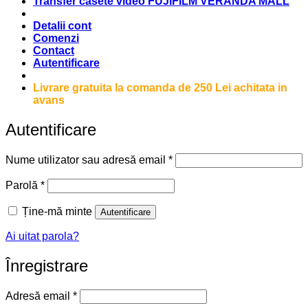
Transfer casete video FUJIFILM VERANDA MALL
Detalii cont
Comenzi
Contact
Autentificare
Livrare gratuita la comanda de 250 Lei achitata in
avans
Autentificare
Obligatoriu
Nume utilizator sau adresă email
*
Obligatoriu
Parolă
*
Ține-mă minte
Autentificare
Ai uitat parola?
Înregistrare
Obligatoriu
Adresă email
*