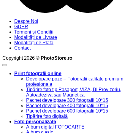
Despre Noi
GDPR
Termeni și Condiții
Modalități de Livrare
Modalități de Plată
Contact
Copyright 2026 ©
PhotoStore.ro
.
Print fotografii online
Developare poze – Fotografii calitate premium
profesionala
Tipărire foto tip Pașaport, VIZA, BI Provizoriu,
Autoadeziva sau Magnetica
Pachet developare 300 fotografii 10*15
Pachet developare 400 fotografii 10*15
Pachet developare 600 fotografii 10*15
Tipărire foto digitală
Foto personalizate
Album digital FOTOCARTE
Album clasic