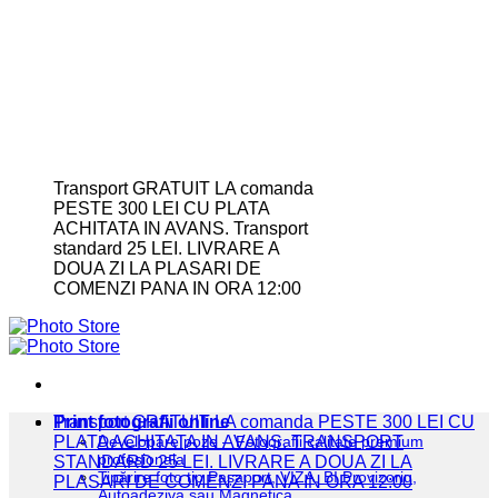
Transport GRATUIT LA comanda
PESTE 300 LEI CU PLATA
ACHITATA IN AVANS. Transport
standard 25 LEI. LIVRARE A
DOUA ZI LA PLASARI DE
COMENZI PANA IN ORA 12:00
Print fotografii online
Transport GRATUIT LA comanda PESTE 300 LEI CU
PLATA ACHITATA IN AVANS. TRANSPORT
Developare poze – Fotografii calitate premium
profesionala
STANDARD 25 LEI. LIVRARE A DOUA ZI LA
Tipărire foto tip Pașaport, VIZA, BI Provizoriu,
PLASARI DE COMENZI PANA IN ORA 12:00
Autoadeziva sau Magnetica