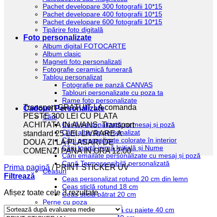
Pachet developare 300 fotografii 10*15
Pachet developare 400 fotografii 10*15
Pachet developare 600 fotografii 10*15
Tipărire foto digitală
Foto personalizate
Album digital FOTOCARTE
Album clasic
Magneti foto personalizati
Fotografie ceramică funerară
Tablou personalizat
Fotografie pe panză CANVAS
Tablouri personalizate cu poza ta
Rame foto personalizate
Transport GRATUIT LA comanda
Cadouri Personalizate
PESTE 300 LEI CU PLATA
Căni
Cană personalizată cu mesaj și poză
ACHITATA IN AVANS. Transport
Căni albe de personalizat
standard 25 LEI. LIVRARE A
Căni personalizate colorate în interior
DOUA ZI LA PLASARI DE
Căni toartă inimă Inițială și Nume
COMENZI PANA IN ORA 12:00
Căni emailate personalizate cu mesaj și poză
Cană Termosensibilă personalizată
Prima pagină
/
PRINT STICKER UV
Ceasuri
Filtrează
Ceas personalizat rotund 20 cm din lemn
Ceas sticlă rotund 18 cm
Sortat
Afișez toate cele 3 rezultate
Ceas sticlă pătrat 20 cm
după
Perne cu poza
evaluarea
Pernă personalizată cu paiete 40 cm