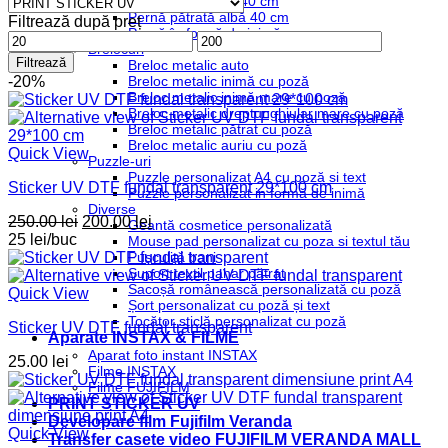
Pernă tip cânepă 40 cm
medie
Pernă pătrată albă 40 cm
Filtrează după preț
Pernă în formă de inimă
Preț
Preț
Brelocuri
minim
maxim
Filtrează
Breloc metalic auto
Breloc metalic inimă cu poză
-20%
Breloc metalic inimă mare cu poză
Breloc metalic dreptunghiular mare cu poză
Breloc metalic pătrat cu poză
Breloc metalic auriu cu poză
Quick View
Puzzle-uri
Puzzle personalizat A4 cu poză si text
Sticker UV DTF fundal transparent 29*100 cm
Puzzle personalizat in formă de inimă
Diverse
Prețul
Prețul
250.00
lei
200.00
lei
Geantă cosmetice personalizată
inițial
curent
25 lei/buc
Mouse pad personalizat cu poza si textul tău
a
este:
Pușculiță bani
Suport textil pahar pătrat
fost:
200.00 lei.
Sacoșă românească personalizată cu poză
250.00 lei.
Quick View
Șort personalizat cu poză și text
Tocător sticlă personalizat cu poză
Sticker UV DTF fundal transparent
Aparate INSTAX & FILME
Aparat foto instant INSTAX
25.00
lei
Filme INSTAX
Filme FUJIFILM
PRINT STICKER UV
Developare film Fujifilm Veranda
Quick View
Transfer casete video FUJIFILM VERANDA MALL