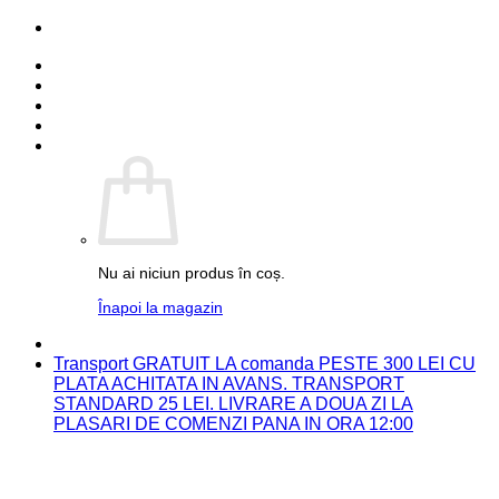
Skip
PARTENER FUJIFILM
to
Detalii cont
content
Comenzi
Contact
Autentificare
Coș /
0.00
lei
0
Nu ai niciun produs în coș.
Înapoi la magazin
PARTENER FUJIFILM
Transport GRATUIT LA comanda PESTE 300 LEI CU
PLATA ACHITATA IN AVANS. TRANSPORT
STANDARD 25 LEI. LIVRARE A DOUA ZI LA
PLASARI DE COMENZI PANA IN ORA 12:00