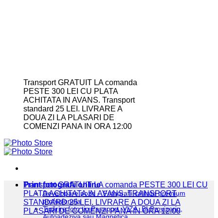
Transport GRATUIT LA comanda
PESTE 300 LEI CU PLATA
ACHITATA IN AVANS. Transport
standard 25 LEI. LIVRARE A
DOUA ZI LA PLASARI DE
COMENZI PANA IN ORA 12:00
Print fotografii online
Transport GRATUIT LA comanda PESTE 300 LEI CU
PLATA ACHITATA IN AVANS. TRANSPORT
Developare poze – Fotografii calitate premium
profesionala
STANDARD 25 LEI. LIVRARE A DOUA ZI LA
Tipărire foto tip Pașaport, VIZA, BI Provizoriu,
PLASARI DE COMENZI PANA IN ORA 12:00
Autoadeziva sau Magnetica