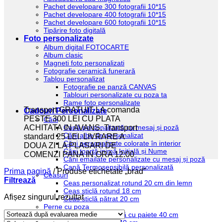
Pachet developare 300 fotografii 10*15
Pachet developare 400 fotografii 10*15
Pachet developare 600 fotografii 10*15
Tipărire foto digitală
Foto personalizate
Album digital FOTOCARTE
Album clasic
Magneti foto personalizati
Fotografie ceramică funerară
Tablou personalizat
Fotografie pe panză CANVAS
Tablouri personalizate cu poza ta
Rame foto personalizate
Transport GRATUIT LA comanda
Cadouri Personalizate
PESTE 300 LEI CU PLATA
Căni
Cană personalizată cu mesaj și poză
ACHITATA IN AVANS. Transport
Căni albe de personalizat
standard 25 LEI. LIVRARE A
Căni personalizate colorate în interior
DOUA ZI LA PLASARI DE
Căni toartă inimă Inițială și Nume
COMENZI PANA IN ORA 12:00
Căni emailate personalizate cu mesaj și poză
Cană Termosensibilă personalizată
Prima pagină
/
Produse etichetate „brad”
Ceasuri
Filtrează
Ceas personalizat rotund 20 cm din lemn
Ceas sticlă rotund 18 cm
Afișez singurul rezultat
Ceas sticlă pătrat 20 cm
Perne cu poza
Pernă personalizată cu paiete 40 cm