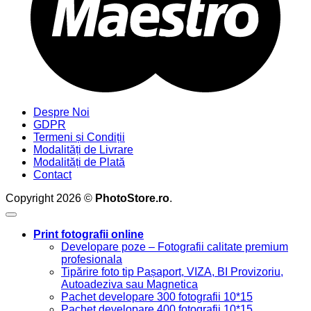
Despre Noi
GDPR
Termeni și Condiții
Modalități de Livrare
Modalități de Plată
Contact
Copyright 2026 ©
PhotoStore.ro
.
Print fotografii online
Developare poze – Fotografii calitate premium
profesionala
Tipărire foto tip Pașaport, VIZA, BI Provizoriu,
Autoadeziva sau Magnetica
Pachet developare 300 fotografii 10*15
Pachet developare 400 fotografii 10*15