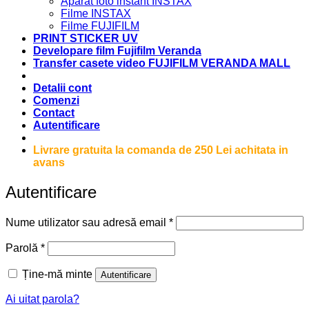
Aparat foto instant INSTAX
Filme INSTAX
Filme FUJIFILM
PRINT STICKER UV
Developare film Fujifilm Veranda
Transfer casete video FUJIFILM VERANDA MALL
Detalii cont
Comenzi
Contact
Autentificare
Livrare gratuita la comanda de 250 Lei achitata in
avans
Autentificare
Obligatoriu
Nume utilizator sau adresă email
*
Obligatoriu
Parolă
*
Ține-mă minte
Autentificare
Ai uitat parola?