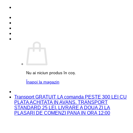
Skip
PARTENER FUJIFILM
to
Detalii cont
content
Comenzi
Contact
Autentificare
Coș /
0.00
lei
0
Nu ai niciun produs în coș.
Înapoi la magazin
PARTENER FUJIFILM
Transport GRATUIT LA comanda PESTE 300 LEI CU
PLATA ACHITATA IN AVANS. TRANSPORT
STANDARD 25 LEI. LIVRARE A DOUA ZI LA
PLASARI DE COMENZI PANA IN ORA 12:00