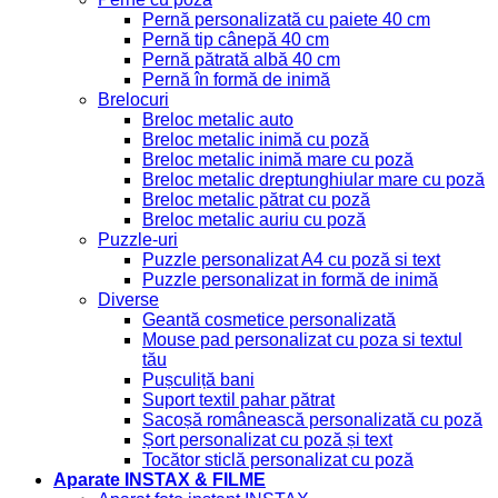
Pernă personalizată cu paiete 40 cm
Pernă tip cânepă 40 cm
Pernă pătrată albă 40 cm
Pernă în formă de inimă
Brelocuri
Breloc metalic auto
Breloc metalic inimă cu poză
Breloc metalic inimă mare cu poză
Breloc metalic dreptunghiular mare cu poză
Breloc metalic pătrat cu poză
Breloc metalic auriu cu poză
Puzzle-uri
Puzzle personalizat A4 cu poză si text
Puzzle personalizat in formă de inimă
Diverse
Geantă cosmetice personalizată
Mouse pad personalizat cu poza si textul
tău
Pușculiță bani
Suport textil pahar pătrat
Sacoșă românească personalizată cu poză
Șort personalizat cu poză și text
Tocător sticlă personalizat cu poză
Aparate INSTAX & FILME