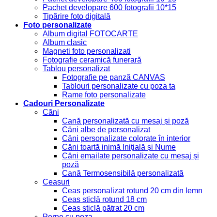
Pachet developare 600 fotografii 10*15
Tipărire foto digitală
Foto personalizate
Album digital FOTOCARTE
Album clasic
Magneti foto personalizati
Fotografie ceramică funerară
Tablou personalizat
Fotografie pe panză CANVAS
Tablouri personalizate cu poza ta
Rame foto personalizate
Cadouri Personalizate
Căni
Cană personalizată cu mesaj și poză
Căni albe de personalizat
Căni personalizate colorate în interior
Căni toartă inimă Inițială și Nume
Căni emailate personalizate cu mesaj și
poză
Cană Termosensibilă personalizată
Ceasuri
Ceas personalizat rotund 20 cm din lemn
Ceas sticlă rotund 18 cm
Ceas sticlă pătrat 20 cm
Perne cu poza