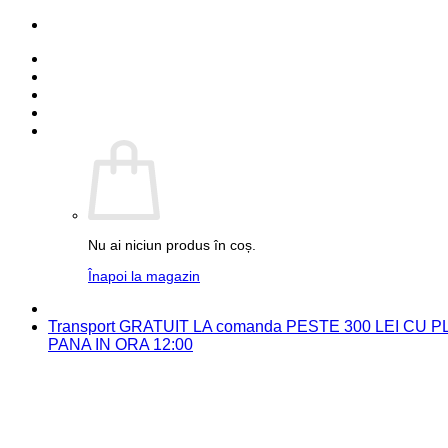
Skip
PARTENER FUJIFILM
to
Detalii cont
content
Comenzi
Contact
Autentificare
Coș /
0.00
lei
0
Nu ai niciun produs în coș.
Înapoi la magazin
PARTENER FUJIFILM
Transport GRATUIT LA comanda PESTE 300 LEI CU
PANA IN ORA 12:00