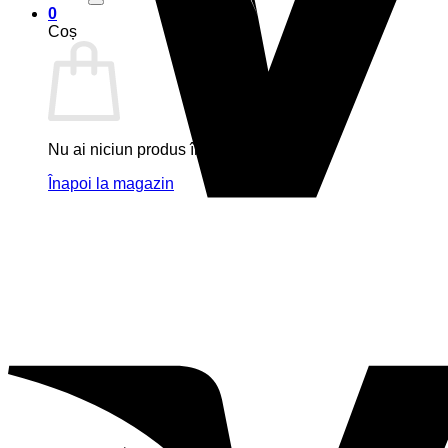
0
Coș
Nu ai niciun produs în coș.
Înapoi la magazin