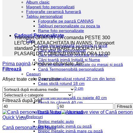
Album clasic
Magneti foto personalizati
Fotografie ceramică funerară
Tablou personalizat
Fotografie pe panză CANVAS
Tablouri personalizate cu poza ta
Rame foto personalizate
Cadouri Personalizate
Transport GRATUIT LA comanda PESTE 300
Căni
LEI CU PLATA ACHITATA IN AVANS. Transport
Cană personalizată cu mesaj și poză
standard 25 LEI. LIVRARE A DOUA ZI LA
Căni albe de personalizat
PLASARI DE COMENZI PANA IN ORA 12:00
Căni personalizate colorate în interior
Căni toartă inimă Inițială și Nume
Prima pagină
/
Produse etichetate „fini”
Căni emailate personalizate cu mesaj și poză
Filtrează
Cană Termosensibilă personalizată
Ceasuri
Ceas personalizat rotund 20 cm din lemn
Sortat
Afișez toate cele 2 rezultate
Ceas sticlă rotund 18 cm
după
Ceas sticlă pătrat 20 cm
evaluarea
Perne cu poza
medie
Pernă personalizată cu paiete 40 cm
Filtrează după preț
Pernă tip cânepă 40 cm
Preț
Preț
Filtrează
Pernă pătrată albă 40 cm
minim
maxim
Pernă în formă de inimă
Brelocuri
Quick View
Breloc metalic auto
Breloc metalic inimă cu poză
Cană personalizată Nasu
Breloc metalic inimă mare cu poză