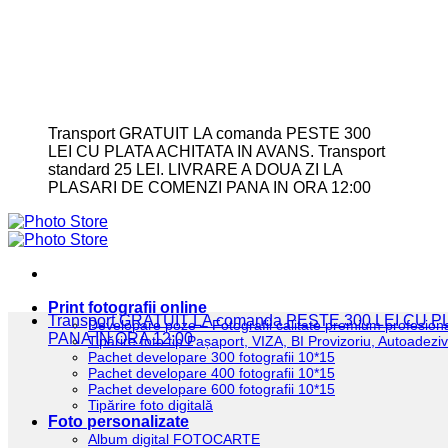
Transport GRATUIT LA comanda PESTE 300
LEI CU PLATA ACHITATA IN AVANS. Transport
standard 25 LEI. LIVRARE A DOUA ZI LA
PLASARI DE COMENZI PANA IN ORA 12:00
Print fotografii online
Transport GRATUIT LA comanda PESTE 300 LEI CU
Developare poze – Fotografii calitate premium profesion
PANA IN ORA 12:00
Tipărire foto tip Pașaport, VIZA, BI Provizoriu, Autoadez
Pachet developare 300 fotografii 10*15
Pachet developare 400 fotografii 10*15
Pachet developare 600 fotografii 10*15
Tipărire foto digitală
Foto personalizate
Album digital FOTOCARTE