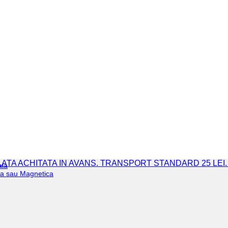
 PLATA ACHITATA IN AVANS. TRANSPORT STANDARD 25 LEI
ala
iva sau Magnetica