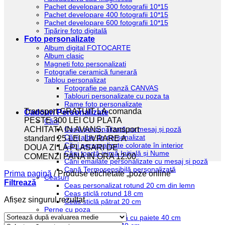
Pachet developare 300 fotografii 10*15
Pachet developare 400 fotografii 10*15
Pachet developare 600 fotografii 10*15
Tipărire foto digitală
Foto personalizate
Album digital FOTOCARTE
Album clasic
Magneti foto personalizati
Fotografie ceramică funerară
Tablou personalizat
Fotografie pe panză CANVAS
Tablouri personalizate cu poza ta
Rame foto personalizate
Transport GRATUIT LA comanda
Cadouri Personalizate
PESTE 300 LEI CU PLATA
Căni
Cană personalizată cu mesaj și poză
ACHITATA IN AVANS. Transport
Căni albe de personalizat
standard 25 LEI. LIVRARE A
Căni personalizate colorate în interior
DOUA ZI LA PLASARI DE
Căni toartă inimă Inițială și Nume
COMENZI PANA IN ORA 12:00
Căni emailate personalizate cu mesaj și poză
Cană Termosensibilă personalizată
Prima pagină
/
Produse etichetate „poze online”
Ceasuri
Filtrează
Ceas personalizat rotund 20 cm din lemn
Ceas sticlă rotund 18 cm
Afișez singurul rezultat
Ceas sticlă pătrat 20 cm
Perne cu poza
Pernă personalizată cu paiete 40 cm