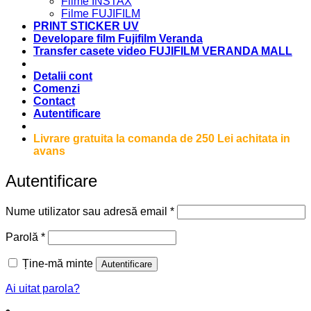
Filme INSTAX
Filme FUJIFILM
PRINT STICKER UV
Developare film Fujifilm Veranda
Transfer casete video FUJIFILM VERANDA MALL
Detalii cont
Comenzi
Contact
Autentificare
Livrare gratuita la comanda de 250 Lei achitata in
avans
Autentificare
Obligatoriu
Nume utilizator sau adresă email
*
Obligatoriu
Parolă
*
Ține-mă minte
Autentificare
Ai uitat parola?