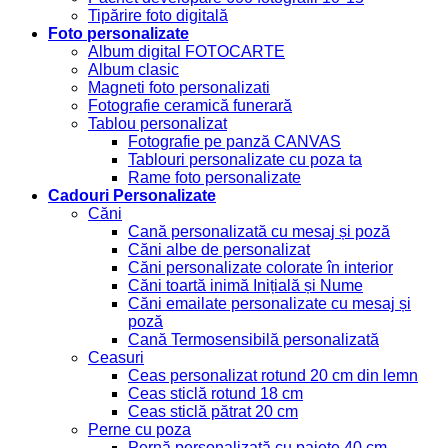
Tipărire foto digitală
Foto personalizate
Album digital FOTOCARTE
Album clasic
Magneti foto personalizati
Fotografie ceramică funerară
Tablou personalizat
Fotografie pe panză CANVAS
Tablouri personalizate cu poza ta
Rame foto personalizate
Cadouri Personalizate
Căni
Cană personalizată cu mesaj și poză
Căni albe de personalizat
Căni personalizate colorate în interior
Căni toartă inimă Inițială și Nume
Căni emailate personalizate cu mesaj și
poză
Cană Termosensibilă personalizată
Ceasuri
Ceas personalizat rotund 20 cm din lemn
Ceas sticlă rotund 18 cm
Ceas sticlă pătrat 20 cm
Perne cu poza
Pernă personalizată cu paiete 40 cm