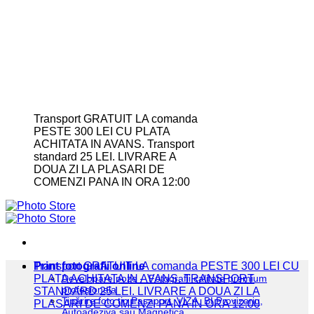
Transport GRATUIT LA comanda
PESTE 300 LEI CU PLATA
ACHITATA IN AVANS. Transport
standard 25 LEI. LIVRARE A
DOUA ZI LA PLASARI DE
COMENZI PANA IN ORA 12:00
Print fotografii online
Transport GRATUIT LA comanda PESTE 300 LEI CU
PLATA ACHITATA IN AVANS. TRANSPORT
Developare poze – Fotografii calitate premium
profesionala
STANDARD 25 LEI. LIVRARE A DOUA ZI LA
Tipărire foto tip Pașaport, VIZA, BI Provizoriu,
PLASARI DE COMENZI PANA IN ORA 12:00
Autoadeziva sau Magnetica