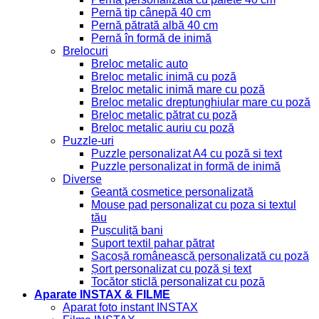
Pernă tip cânepă 40 cm
Pernă pătrată albă 40 cm
Pernă în formă de inimă
Brelocuri
Breloc metalic auto
Breloc metalic inimă cu poză
Breloc metalic inimă mare cu poză
Breloc metalic dreptunghiular mare cu poză
Breloc metalic pătrat cu poză
Breloc metalic auriu cu poză
Puzzle-uri
Puzzle personalizat A4 cu poză si text
Puzzle personalizat in formă de inimă
Diverse
Geantă cosmetice personalizată
Mouse pad personalizat cu poza si textul
tău
Pușculiță bani
Suport textil pahar pătrat
Sacoșă românească personalizată cu poză
Șort personalizat cu poză și text
Tocător sticlă personalizat cu poză
Aparate INSTAX & FILME
Aparat foto instant INSTAX