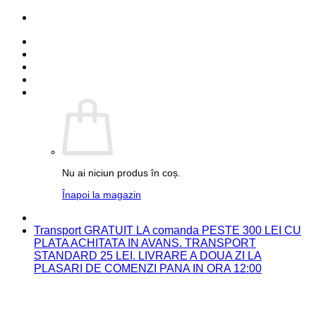
Skip
PARTENER FUJIFILM
to
Detalii cont
content
Comenzi
Contact
Autentificare
Coș /
0.00
lei
0
Nu ai niciun produs în coș.
Înapoi la magazin
PARTENER FUJIFILM
Transport GRATUIT LA comanda PESTE 300 LEI CU
PLATA ACHITATA IN AVANS. TRANSPORT
STANDARD 25 LEI. LIVRARE A DOUA ZI LA
PLASARI DE COMENZI PANA IN ORA 12:00