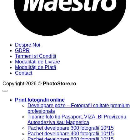
Despre Noi
GDPR
Termeni și Condiții
Modalități de Livrare
Modalități de Plată
Contact
Copyright 2026 ©
PhotoStore.ro
.
Print fotografii online
Developare poze – Fotografii calitate premium
profesionala
Tipărire foto tip Pașaport, VIZA, BI Provizoriu,
Autoadeziva sau Magnetica
Pachet developare 300 fotografii 10*15
Pachet developare 400 fotografii 10*15
Pachet developare 600 fotografii 10*15