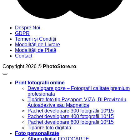
Despre Noi
GDPR
Termeni și Condiții
Modalități de Livrare
Modalități de Plată
Contact
Copyright 2026 ©
PhotoStore.ro
.
Print fotografii online
Developare poze – Fotografii calitate premium
profesionala
Tipărire foto tip Pașaport, VIZA, BI Provizoriu,
Autoadeziva sau Magnetica
Pachet developare 300 fotografii 10*15
Pachet developare 400 fotografii 10*15
Pachet developare 600 fotografii 10*15
Tipărire foto digitală
Foto personalizate
Album digital FOTOCARTE