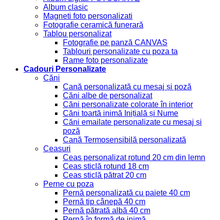
Album clasic
Magneti foto personalizati
Fotografie ceramică funerară
Tablou personalizat
Fotografie pe panză CANVAS
Tablouri personalizate cu poza ta
Rame foto personalizate
Cadouri Personalizate
Căni
Cană personalizată cu mesaj și poză
Căni albe de personalizat
Căni personalizate colorate în interior
Căni toartă inimă Inițială și Nume
Căni emailate personalizate cu mesaj și
poză
Cană Termosensibilă personalizată
Ceasuri
Ceas personalizat rotund 20 cm din lemn
Ceas sticlă rotund 18 cm
Ceas sticlă pătrat 20 cm
Perne cu poza
Pernă personalizată cu paiete 40 cm
Pernă tip cânepă 40 cm
Pernă pătrată albă 40 cm
Pernă în formă de inimă