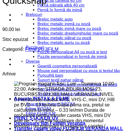
Quicksnap
Pernă tip cânepă 40 cm
Pernă pătrată albă 40 cm
Pernă în formă de inimă
Brelocuri
Breloc metalic auto
Breloc metalic inimă cu poză
Breloc metalic inimă mare cu poză
90.00
lei
Breloc metalic dreptunghiular mare cu poză
Breloc metalic pătrat cu poză
Stoc epuizat
Breloc metalic auriu cu poză
Puzzle-uri
Categorie:
Filme FUJIFILM
Puzzle personalizat A4 cu poză si text
Puzzle personalizat in formă de inimă
Diverse
Geantă cosmetice personalizată
Mouse pad personalizat cu poza si textul tău
Arhive
Pușculiță bani
Suport textil pahar pătrat
Sacoșă românească personalizată cu poză
Șort personalizat cu poză și text
Tocător sticlă personalizat cu poză
Aparate INSTAX & FILME
Aparat foto instant INSTAX
Filme INSTAX
Filme FUJIFILM
PRINT STICKER UV
Developare film Fujifilm Veranda
Transfer casete video FUJIFILM VERANDA MALL