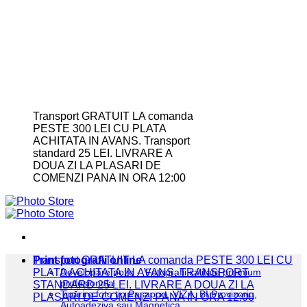
Transport GRATUIT LA comanda
PESTE 300 LEI CU PLATA
ACHITATA IN AVANS. Transport
standard 25 LEI. LIVRARE A
DOUA ZI LA PLASARI DE
COMENZI PANA IN ORA 12:00
Print fotografii online
Transport GRATUIT LA comanda PESTE 300 LEI CU
PLATA ACHITATA IN AVANS. TRANSPORT
Developare poze – Fotografii calitate premium
profesionala
STANDARD 25 LEI. LIVRARE A DOUA ZI LA
Tipărire foto tip Pașaport, VIZA, BI Provizoriu,
PLASARI DE COMENZI PANA IN ORA 12:00
Autoadeziva sau Magnetica