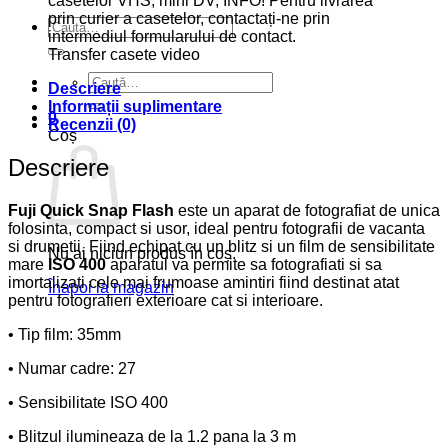
Caută
după:
Transfer casete video
Caută
Descriere
după:
Informații suplimentare
0
Recenzii (0)
Coș
Descriere
Fuji Quick Snap Flash
este un aparat de fotografiat de unica
folosinta, compact si usor, ideal pentru fotografii de vacanta
si drumetii. Fiind echipat cu un blitz si un film de sensibilitate
Nu ai niciun produs în coș.
mare
ISO 400
aparatul va permite sa fotografiati si sa
imortalizati cele mai frumoase amintiri fiind destinat atat
Înapoi la magazin
pentru fotografieri exterioare cat si interioare.
• Tip film: 35mm
• Numar cadre: 27
• Sensibilitate ISO 400
• Blitzul ilumineaza de la 1.2 pana la 3 m