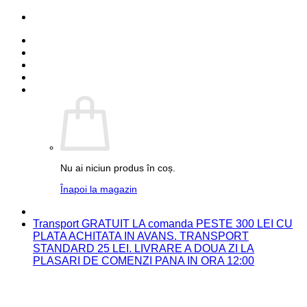
Skip
PARTENER FUJIFILM
to
Detalii cont
content
Comenzi
Contact
Autentificare
Coș /
0.00
lei
0
Nu ai niciun produs în coș.
Înapoi la magazin
PARTENER FUJIFILM
Transport GRATUIT LA comanda PESTE 300 LEI CU
PLATA ACHITATA IN AVANS. TRANSPORT
STANDARD 25 LEI. LIVRARE A DOUA ZI LA
PLASARI DE COMENZI PANA IN ORA 12:00