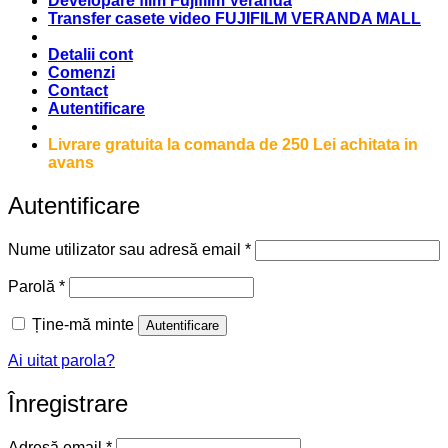
Developare film Fujifilm Veranda
Transfer casete video FUJIFILM VERANDA MALL
Detalii cont
Comenzi
Contact
Autentificare
Livrare gratuita la comanda de 250 Lei achitata in
avans
Autentificare
Obligatoriu
Nume utilizator sau adresă email
*
Obligatoriu
Parolă
*
Ține-mă minte
Autentificare
Ai uitat parola?
Înregistrare
Obligatoriu
Adresă email
*