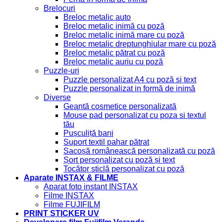
Brelocuri
Breloc metalic auto
Breloc metalic inimă cu poză
Breloc metalic inimă mare cu poză
Breloc metalic dreptunghiular mare cu poză
Breloc metalic pătrat cu poză
Breloc metalic auriu cu poză
Puzzle-uri
Puzzle personalizat A4 cu poză si text
Puzzle personalizat in formă de inimă
Diverse
Geantă cosmetice personalizată
Mouse pad personalizat cu poza si textul
tău
Pușculiță bani
Suport textil pahar pătrat
Sacoșă românească personalizată cu poză
Șort personalizat cu poză și text
Tocător sticlă personalizat cu poză
Aparate INSTAX & FILME
Aparat foto instant INSTAX
Filme INSTAX
Filme FUJIFILM
PRINT STICKER UV