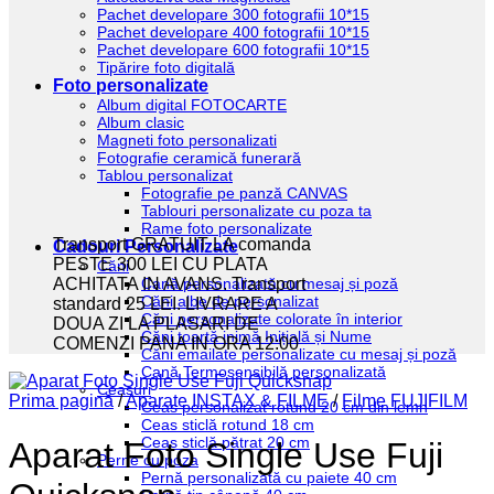
Pachet developare 300 fotografii 10*15
Pachet developare 400 fotografii 10*15
Pachet developare 600 fotografii 10*15
Tipărire foto digitală
Foto personalizate
Album digital FOTOCARTE
Album clasic
Magneti foto personalizati
Fotografie ceramică funerară
Tablou personalizat
Fotografie pe panză CANVAS
Tablouri personalizate cu poza ta
Rame foto personalizate
Transport GRATUIT LA comanda
Cadouri Personalizate
PESTE 300 LEI CU PLATA
Căni
Cană personalizată cu mesaj și poză
ACHITATA IN AVANS. Transport
Căni albe de personalizat
standard 25 LEI. LIVRARE A
Căni personalizate colorate în interior
DOUA ZI LA PLASARI DE
Căni toartă inimă Inițială și Nume
COMENZI PANA IN ORA 12:00
Căni emailate personalizate cu mesaj și poză
Cană Termosensibilă personalizată
Ceasuri
Prima pagină
/
Aparate INSTAX & FILME
/
Filme FUJIFILM
Ceas personalizat rotund 20 cm din lemn
Ceas sticlă rotund 18 cm
Ceas sticlă pătrat 20 cm
Aparat Foto Single Use Fuji
Perne cu poza
Pernă personalizată cu paiete 40 cm