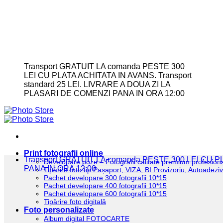
Transport GRATUIT LA comanda PESTE 300
LEI CU PLATA ACHITATA IN AVANS. Transport
standard 25 LEI. LIVRARE A DOUA ZI LA
PLASARI DE COMENZI PANA IN ORA 12:00
Print fotografii online
Transport GRATUIT LA comanda PESTE 300 LEI CU
Developare poze – Fotografii calitate premium profesion
PANA IN ORA 12:00
Tipărire foto tip Pașaport, VIZA, BI Provizoriu, Autoadez
Pachet developare 300 fotografii 10*15
Pachet developare 400 fotografii 10*15
Pachet developare 600 fotografii 10*15
Tipărire foto digitală
Foto personalizate
Album digital FOTOCARTE