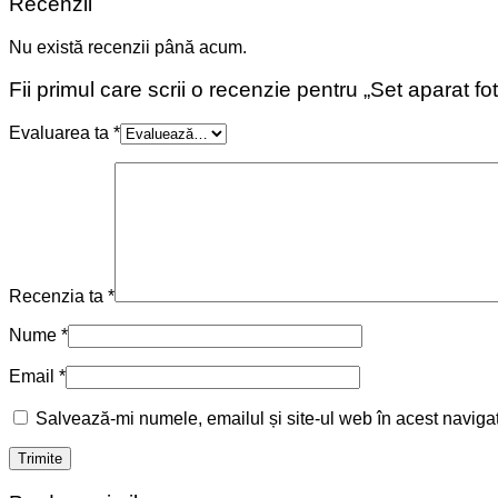
Recenzii
Nu există recenzii până acum.
Fii primul care scrii o recenzie pentru „Set aparat fo
Evaluarea ta
*
Recenzia ta
*
Nume
*
Email
*
Salvează-mi numele, emailul și site-ul web în acest naviga