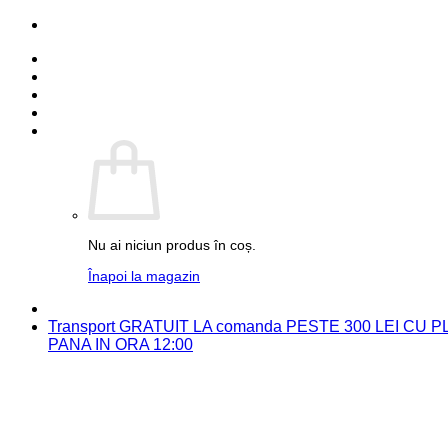
Skip
PARTENER FUJIFILM
to
Detalii cont
content
Comenzi
Contact
Autentificare
Coș /
0.00
lei
0
Nu ai niciun produs în coș.
Înapoi la magazin
PARTENER FUJIFILM
Transport GRATUIT LA comanda PESTE 300 LEI CU
PANA IN ORA 12:00