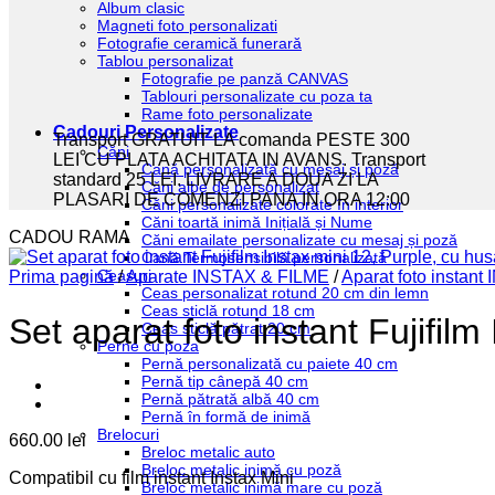
Album clasic
Magneti foto personalizati
Fotografie ceramică funerară
Tablou personalizat
Fotografie pe panză CANVAS
Tablouri personalizate cu poza ta
Rame foto personalizate
Cadouri Personalizate
Transport GRATUIT LA comanda PESTE 300
Căni
LEI CU PLATA ACHITATA IN AVANS. Transport
Cană personalizată cu mesaj și poză
standard 25 LEI. LIVRARE A DOUA ZI LA
Căni albe de personalizat
PLASARI DE COMENZI PANA IN ORA 12:00
Căni personalizate colorate în interior
Căni toartă inimă Inițială și Nume
CADOU RAMA
Căni emailate personalizate cu mesaj și poză
Cană Termosensibilă personalizată
Ceasuri
Prima pagină
/
Aparate INSTAX & FILME
/
Aparat foto instant
Ceas personalizat rotund 20 cm din lemn
Ceas sticlă rotund 18 cm
Set aparat foto instant Fujifilm
Ceas sticlă pătrat 20 cm
Perne cu poza
Pernă personalizată cu paiete 40 cm
Pernă tip cânepă 40 cm
Pernă pătrată albă 40 cm
Pernă în formă de inimă
Brelocuri
660.00
lei
Breloc metalic auto
Breloc metalic inimă cu poză
Compatibil cu film instant Instax Mini
Breloc metalic inimă mare cu poză