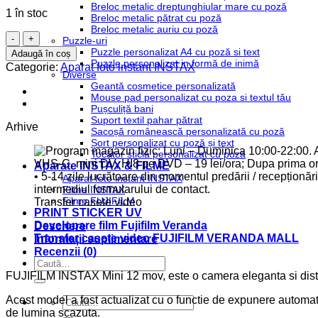
Breloc metalic dreptunghiular mare cu poză
1 în stoc
Breloc metalic pătrat cu poză
Breloc metalic auriu cu poză
Cantitate
Puzzle-uri
Set
Puzzle personalizat A4 cu poză si text
Adaugă în coș
aparat
Puzzle personalizat in formă de inimă
Categorie:
Aparat foto instant INSTAX
Diverse
foto
Geantă cosmetice personalizată
instant
Mouse pad personalizat cu poza si textul tău
Fujifilm
Pușculiță bani
Instax
Suport textil pahar pătrat
mini
Arhive
Sacoșă românească personalizată cu poză
12,
Șort personalizat cu poză și text
Purple,
Tocător sticlă personalizat cu poză
cu
Aparate INSTAX & FILME
husa,
Aparat foto instant INSTAX
Filme INSTAX
album
Filme FUJIFILM
Transfer casete video
foto
PRINT STICKER UV
si
Developare film Fujifilm Veranda
Descriere
20
Transfer casete video FUJIFILM VERANDA MALL
Informații suplimentare
filme
Recenzii (0)
Caută
după:
FUJIFILM INSTAX Mini 12 mov, este o camera eleganta si distra
Acest model a fost actualizat cu o functie de expunere automata 
Caută
după:
de lumina scazuta.