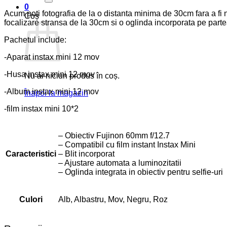
0
Acum poti fotografia de la o distanta minima de 30cm fara a fi n
Coș
focalizare stransa de la 30cm si o oglinda incorporata pe partea
Pachetul include:
-Aparat instax mini 12 mov
-Husa instax mini 12 mov
Nu ai niciun produs în coș.
-Album instax mini 12 mov
Înapoi la magazin
-film instax mini 10*2
– Obiectiv Fujinon 60mm f/12.7
– Compatibil cu film instant Instax Mini
Caracteristici
– Blit incorporat
– Ajustare automata a luminozitatii
– Oglinda integrata in obiectiv pentru selfie-uri
Culori
Alb, Albastru, Mov, Negru, Roz