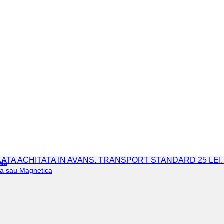
 PLATA ACHITATA IN AVANS. TRANSPORT STANDARD 25 LEI
ala
iva sau Magnetica