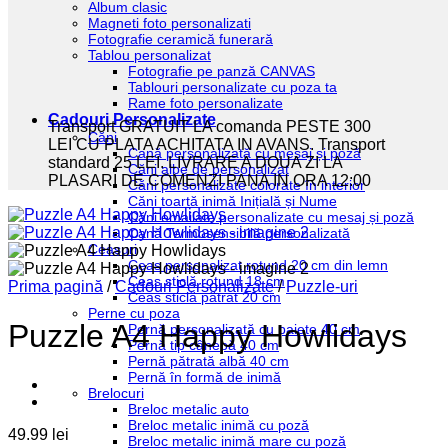
Album clasic
Magneti foto personalizati
Fotografie ceramică funerară
Tablou personalizat
Fotografie pe panză CANVAS
Tablouri personalizate cu poza ta
Rame foto personalizate
Cadouri Personalizate
Transport GRATUIT LA comanda PESTE 300
Căni
LEI CU PLATA ACHITATA IN AVANS. Transport
Cană personalizată cu mesaj și poză
standard 25 LEI. LIVRARE A DOUA ZI LA
Căni albe de personalizat
PLASARI DE COMENZI PANA IN ORA 12:00
Căni personalizate colorate în interior
Căni toartă inimă Inițială și Nume
Căni emailate personalizate cu mesaj și poză
Cană Termosensibilă personalizată
Ceasuri
Ceas personalizat rotund 20 cm din lemn
Ceas sticlă rotund 18 cm
Prima pagină
/
Cadouri Personalizate
/
Puzzle-uri
Ceas sticlă pătrat 20 cm
Perne cu poza
Puzzle A4 Happy Howlidays
Pernă personalizată cu paiete 40 cm
Pernă tip cânepă 40 cm
Pernă pătrată albă 40 cm
Pernă în formă de inimă
Brelocuri
Breloc metalic auto
Breloc metalic inimă cu poză
49.99
lei
Breloc metalic inimă mare cu poză