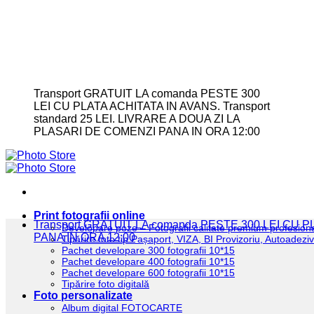
Transport GRATUIT LA comanda PESTE 300
LEI CU PLATA ACHITATA IN AVANS. Transport
standard 25 LEI. LIVRARE A DOUA ZI LA
PLASARI DE COMENZI PANA IN ORA 12:00
Print fotografii online
Transport GRATUIT LA comanda PESTE 300 LEI CU
Developare poze – Fotografii calitate premium profesion
PANA IN ORA 12:00
Tipărire foto tip Pașaport, VIZA, BI Provizoriu, Autoadez
Pachet developare 300 fotografii 10*15
Pachet developare 400 fotografii 10*15
Pachet developare 600 fotografii 10*15
Tipărire foto digitală
Foto personalizate
Album digital FOTOCARTE