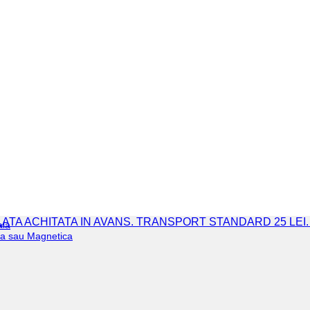
 PLATA ACHITATA IN AVANS. TRANSPORT STANDARD 25 LEI
ala
iva sau Magnetica