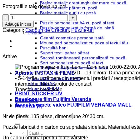
Breloc metalic dreptunghiular mare cu poză
Fotografiile tale devin un joc!
Breloc metalic pătrat cu poză
Breloc metalic auriu cu poză
Cantitate
Puzzle-uri
Puzzle
Puzzle personalizat A4 cu poză si text
Adaugă în coș
Puzzle personalizat in formă de inimă
A4
Categorii:
Cadouri de Craciun
,
Puzzle-uri
Diverse
Happy
Geantă cosmetice personalizată
Howlidays
Mouse pad personalizat cu poza si textul tău
Pușculiță bani
Suport textil pahar pătrat
Arhive
Sacoșă românească personalizată cu poză
Șort personalizat cu poză și text
Tocător sticlă personalizat cu poză
Aparate INSTAX & FILME
Aparat foto instant INSTAX
Filme INSTAX
Filme FUJIFILM
Transfer casete video
PRINT STICKER UV
Developare film Fujifilm Veranda
Descriere
Transfer casete video FUJIFILM VERANDA MALL
Recenzii (0)
Caută
Nr de piese: 135 piese, dimensiune 20*30 cm.
după:
Puzzle fabricat din carton cu suprafata sidefata. Materialul est
Caută
după:
Un cadou original pentru toate vârstele