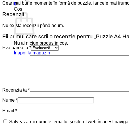
Cele mai bune momente în formă de puzzle, iar cele mai frumoa
0
Coș
Recenzii
Nu există recenzii până acum.
Fii primul care scrii o recenzie pentru „Puzzle A4 
Nu ai niciun produs în coș.
Evaluarea ta
*
Înapoi la magazin
Recenzia ta
*
Nume
*
Email
*
Salvează-mi numele, emailul și site-ul web în acest naviga