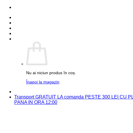
Skip
PARTENER FUJIFILM
to
Detalii cont
content
Comenzi
Contact
Autentificare
Coș /
0.00
lei
0
Nu ai niciun produs în coș.
Înapoi la magazin
PARTENER FUJIFILM
Transport GRATUIT LA comanda PESTE 300 LEI CU
PANA IN ORA 12:00