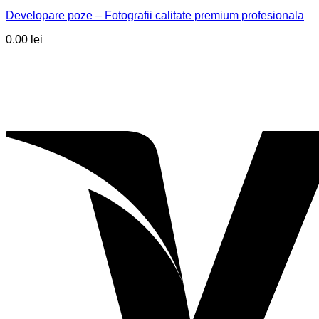
19.00 lei
Developare poze – Fotografii calitate premium profesionala
până
la
0.00
lei
120.00 lei