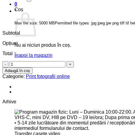
0
Coș
*
Max file size: 5000 MB
Permitted file types: jpg jpeg jpe png tiff tif he
Subtotal
Opțiuni
Nu ai niciun produs în coș.
Total
Înapoi la magazin
Cantitate
Tipărire
Adaugă în coș
foto
Categorie:
Print fotografii online
tip
Pașaport,
VIZA,
BI
Provizoriu,
Arhive
Autoadeziva
sau
Magnetica
Transfer casete video