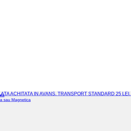
 PLATA ACHITATA IN AVANS. TRANSPORT STANDARD 25 LEI
ala
iva sau Magnetica