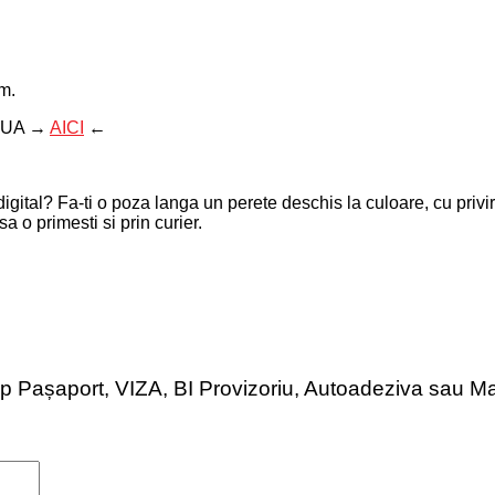
lm.
a SUA →
AICI
←
at digital? Fa-ti o poza langa un perete deschis la culoare, cu pri
a o primesti si prin curier.
o tip Pașaport, VIZA, BI Provizoriu, Autoadeziva sau M