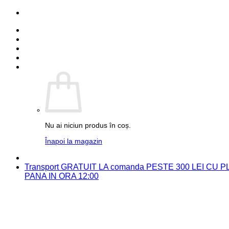
Skip
PARTENER FUJIFILM
to
Detalii cont
content
Comenzi
Contact
Autentificare
Coș /
0.00
lei
0
Nu ai niciun produs în coș.
Înapoi la magazin
PARTENER FUJIFILM
Transport GRATUIT LA comanda PESTE 300 LEI CU
PANA IN ORA 12:00