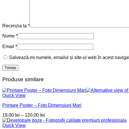
Recenzia ta
*
Nume
*
Email
*
Salvează-mi numele, emailul și site-ul web în acest naviga
Produse similare
Quick View
Printare Poster – Foto Dimensiuni Mari
Interval
19.00
lei
–
120.00
lei
de
prețuri:
Quick View