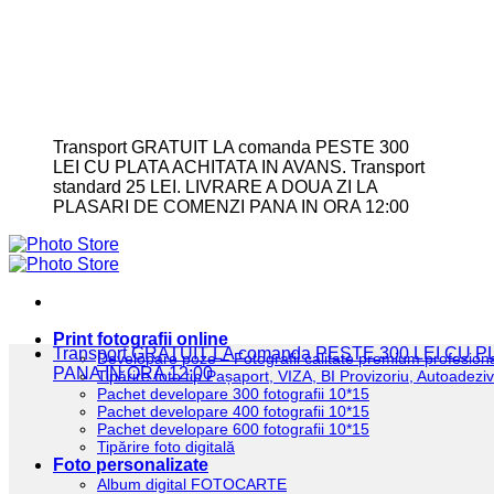
Transport GRATUIT LA comanda PESTE 300
LEI CU PLATA ACHITATA IN AVANS. Transport
standard 25 LEI. LIVRARE A DOUA ZI LA
PLASARI DE COMENZI PANA IN ORA 12:00
Print fotografii online
Transport GRATUIT LA comanda PESTE 300 LEI CU
Developare poze – Fotografii calitate premium profesion
PANA IN ORA 12:00
Tipărire foto tip Pașaport, VIZA, BI Provizoriu, Autoadez
Pachet developare 300 fotografii 10*15
Pachet developare 400 fotografii 10*15
Pachet developare 600 fotografii 10*15
Tipărire foto digitală
Foto personalizate
Album digital FOTOCARTE