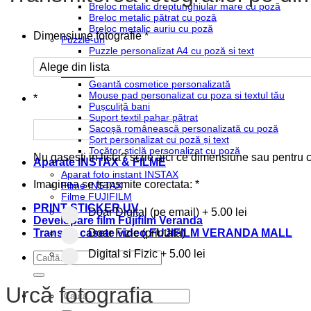
Breloc metalic dreptunghiular mare cu poză
Breloc metalic pătrat cu poză
Breloc metalic auriu cu poză
Dimensiune fotografie
*
Puzzle-uri
Puzzle personalizat A4 cu poză si text
Puzzle personalizat in formă de inimă
Diverse
Geantă cosmetice personalizată
Mouse pad personalizat cu poza si textul tău
*
Pușculiță bani
Suport textil pahar pătrat
Sacoșă românească personalizată cu poză
Șort personalizat cu poză și text
Tocător sticlă personalizat cu poză
Nu gasesti in lista? scrie aici ce dimensiune sau pentru ce
Aparate INSTAX & FILME
Aparat foto instant INSTAX
Imaginea se transmite corectata:
*
Filme INSTAX
Filme FUJIFILM
PRINT STICKER UV
Doar Digital (pe email)
+
5.00 lei
Developare film Fujifilm Veranda
Transfer casete video FUJIFILM VERANDA MALL
Doar Fizic (printata)
Digital si Fizic
+
5.00 lei
Caută
după:
Urcă fotografia
Caută
după: